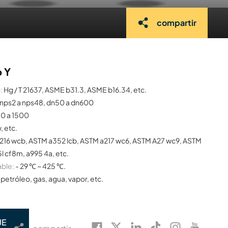
compartir
o Y
:
Hg / T 21637, ASME b31.3, ASME b16.34, etc.
nps2 a nps48, dn50 a dn600
50 a 1500
w, etc.
216 wcb, ASTM a352 lcb, ASTM a217 wc6, ASTM A27 wc9, ASTM
l cf8m, a995 4a, etc.
able:
- 29 ℃ ~ 425 ℃.
petróleo, gas, agua, vapor, etc.
JE