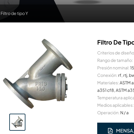
Filtro de tipo Y
Filtro De Tip
Criterios de diseño
Rango de tamaño:
Presión nominal:
1
Conexión:
rf, rtj, b
Materiales:
ASTM a
a351 cf8, ASTM a35
Temperatura aplic
Medios aplicables:
Operación:
N / a
MENSA