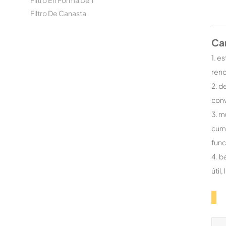
Filtro En Forma De T
Filtro De Canasta
Car
1. e
rend
2. d
conv
3. m
cump
func
4. b
útil