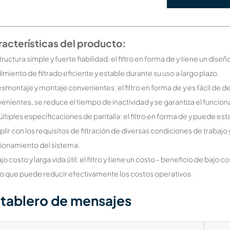
acterísticas del producto:
structura simple y fuerte fiabilidad: el filtro en forma de y tiene un di
imiento de filtrado eficiente y estable durante su uso a largo plazo.
esmontaje y montaje convenientes: el filtro en forma de y es fácil de de
enientes, se reduce el tiempo de inactividad y se garantiza el funcion
últiples especificaciones de pantalla: el filtro en forma de y puede e
lir con los requisitos de filtración de diversas condiciones de trabajo 
ionamiento del sistema.
ajo costo y larga vida útil: el filtro y tiene un costo - beneficio de baj
, lo que puede reducir efectivamente los costos operativos.
tablero de mensajes