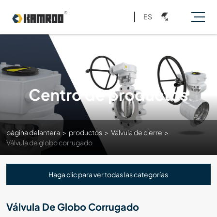
ES
Centro de productos
página delantera
>
productos
>
Válvula de cierre
>
Válvula de globo corrugado
Haga clic para ver todas las categorías
Válvula De Globo Corrugado