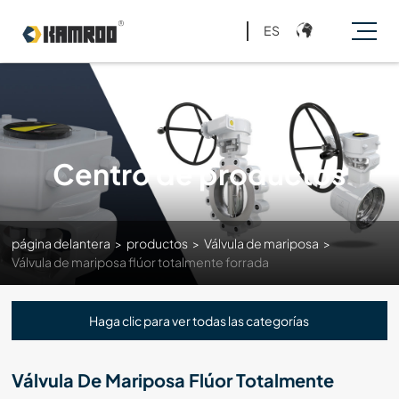
ES
Centro de productos
página delantera
>
productos
>
Válvula de mariposa
>
Válvula de mariposa flúor totalmente forrada
Haga clic para ver todas las categorías
Válvula De Mariposa Flúor Totalmente