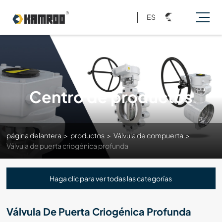
ES
Centro de productos
página delantera
>
productos
>
Válvula de compuerta
>
Válvula de puerta criogénica profunda
Haga clic para ver todas las categorías
Válvula De Puerta Criogénica Profunda