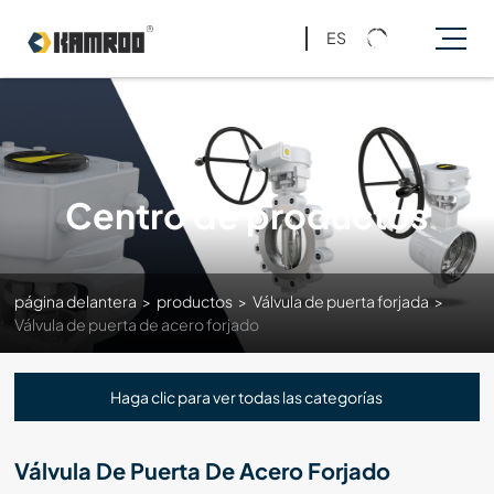
ES
Centro de productos
página delantera
>
productos
>
Válvula de puerta forjada
>
Válvula de puerta de acero forjado
Haga clic para ver todas las categorías
Válvula De Puerta De Acero Forjado