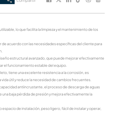
compartir
reutilizable, lo que facilita la limpieza y el mantenimiento de los
zar de acuerdo con las necesidades específicas del cliente para
n.
 un diseño estructural avanzado, que puede mejorar efectivamente
izar el funcionamiento estable del equipo.
leto, tiene una excelente resistencia a la corrosión, es
 vida útil y reduce la necesidad de cambios frecuentes.
rte capacidad antiincrustante, el proceso de descarga de aguas
ne una baja pérdida de presión y mejora efectivamente la
spacio de instalación, peso ligero, fácil de instalar y operar,