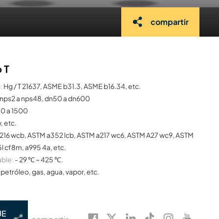
compartir
o T
:
Hg / T 21637, ASME b31.3, ASME b16.34, etc.
nps2 a nps48, dn50 a dn600
50 a 1500
w, etc.
216 wcb, ASTM a352 lcb, ASTM a217 wc6, ASTM A27 wc9, ASTM
l cf8m, a995 4a, etc.
able:
- 29 ℃ ~ 425 ℃.
petróleo, gas, agua, vapor, etc.
JE