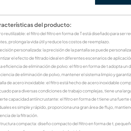
acterísticas del producto:
iltro reutilizable: el filtro del filtro en forma de T está diseñado para ser 
ntes, prolonga la vida útil y reduce los costos de reemplazo.
recisión personalizada: la precisión de la pantalla se puede personali
ntizar el efecto de filtrado ideal en diferentes escenarios de aplicació
lta eficiencia de eliminación de polvo: el filtro en forma de t adopta
ficiencia de eliminación de polvo, mantener el sistema limpio y garant
alla de acero inoxidable: el filtro está hecho de acero inoxidable comp
uado para diversas condiciones de trabajo complejas, tiene una larga
uerte capacidad antiincrustante: el filtro en forma de t tiene una fue
duales es simple y rápido, proporciona una gran área de flujo, mantie
encia de la filtración.
structura compacta: diseño compacto del filtro en forma de t, pequeño e