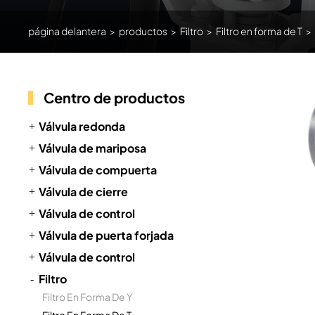
página delantera
>
productos
>
Filtro
>
Filtro en forma de T
>
Centro de productos
Válvula redonda
Válvula de mariposa
Válvula de compuerta
Válvula de cierre
Válvula de control
Válvula de puerta forjada
Válvula de control
Filtro
Filtro En Forma De Y