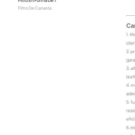
Filtro En Forma De T
Filtro De Canasta
Car
1. f
clie
2. p
gara
3. a
la e
4. m
adec
5. f
resi
efici
6. e