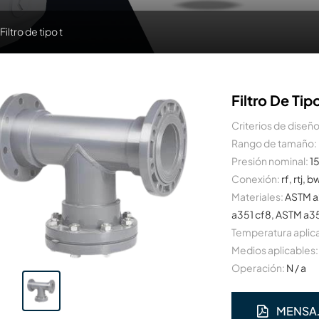
Filtro de tipo t
Filtro De Tip
Criterios de diseño
Rango de tamaño:
Presión nominal:
1
Conexión:
rf, rtj, b
Materiales:
ASTM a
a351 cf8, ASTM a35
Temperatura aplic
Medios aplicables:
Operación:
N / a
MENSA