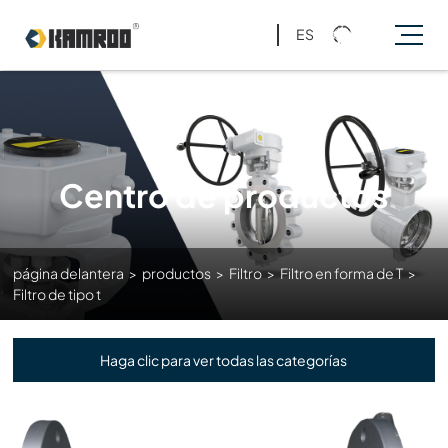
ES
Centro de productos
página delantera
>
productos
>
Filtro
>
Filtro en forma de T
>
Filtro de tipo t
Haga clic para ver todas las categorías