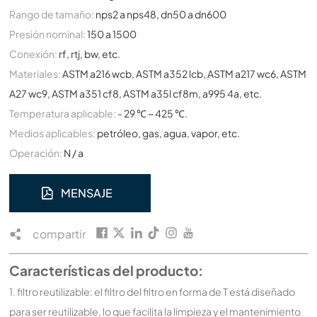
Rango de tamaño:
nps2 a nps48, dn50 a dn600
Presión nominal:
150 a 1500
Conexión:
rf, rtj, bw, etc.
Materiales:
ASTM a216 wcb, ASTM a352 lcb, ASTM a217 wc6, ASTM
A27 wc9, ASTM a351 cf8, ASTM a35l cf8m, a995 4a, etc.
Temperatura aplicable:
- 29 ℃ ~ 425 ℃.
Medios aplicables:
petróleo, gas, agua, vapor, etc.
Operación:
N / a
MENSAJE
compartir
Características del producto:
1. filtro reutilizable: el filtro del filtro en forma de T está diseñado
para ser reutilizable, lo que facilita la limpieza y el mantenimiento