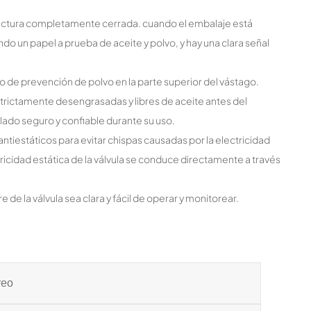
ructura completamente cerrada. cuando el embalaje está
o un papel a prueba de aceite y polvo, y hay una clara señal
 de prevención de polvo en la parte superior del vástago.
estrictamente desengrasadas y libres de aceite antes del
ellado seguro y confiable durante su uso.
 antiestáticos para evitar chispas causadas por la electricidad
lectricidad estática de la válvula se conduce directamente a través
re de la válvula sea clara y fácil de operar y monitorear.