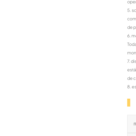
ope
5. s
comp
de p
6. m
Toda
mont
7. d
está
de c
8. e