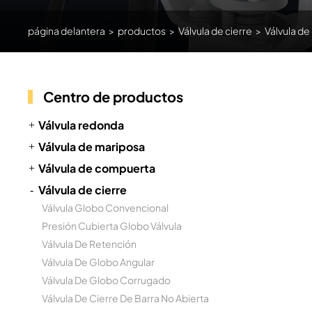
página delantera
>
productos
>
Válvula de cierre
>
Válvula de
Centro de productos
Válvula redonda
Válvula de mariposa
Válvula de compuerta
Válvula de cierre
Válvula Globo Convencional
Presión Cubierta Globo Válvula
Válvula De Retención
Válvula De Globo Angular
Válvula De Globo Corrugado
Válvula De Cierre De Barra No Abierta