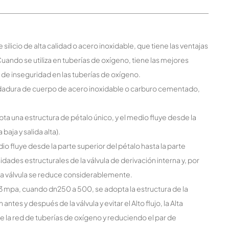
 silicio de alta calidad o acero inoxidable, que tiene las ventajas
uando se utiliza en tuberías de oxígeno, tiene las mejores
 de inseguridad en las tuberías de oxígeno.
soldadura de cuerpo de acero inoxidable o carburo cementado,
pta una estructura de pétalo único, y el medio fluye desde la
baja y salida alta).
io fluye desde la parte superior del pétalo hasta la parte
esidades estructurales de la válvula de derivación interna y, por
de la válvula se reduce considerablemente.
6,3 mpa, cuando dn250 a 500, se adopta la estructura de la
antes y después de la válvula y evitar el Alto flujo, la Alta
e la red de tuberías de oxígeno y reduciendo el par de