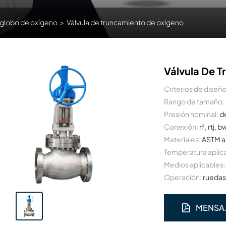
 globo de oxígeno
>
Válvula de truncamiento de oxígeno
Válvula De 
Criterios de diseño
Rango de tamaño:
Presión nominal:
d
Conexión:
rf, rtj, b
Materiales:
ASTM a
Temperatura aplic
Medios aplicables:
Operación:
ruedas
MENSA