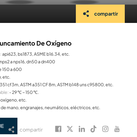
compartir
Truncamiento De Oxígeno
:
api623, bs1873, ASME b16.34, etc.
nps2 a nps16, dn50 a dn400
e 150 a 600
w, etc.
351 cf3m, ASTM a351 CF 8m, ASTM b148 uns c95800, etc.
able:
- 29 ℃ ~ 150 ℃.
oxígeno, etc.
 de mano, engranajes, neumáticos, eléctricos, etc.
JE
compartir