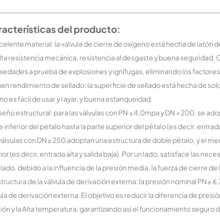
acterísticas del producto:
xcelente material: la válvula de cierre de oxígeno está hecha de latón de
lta resistencia mecánica, resistencia al desgaste y buena seguridad. C
iedades a prueba de explosiones y ignífugas, eliminando los factores
uen rendimiento de sellado: la superficie de sellado está hecha de 
no es fácil de usar y rayar, y buena estanqueidad.
iseño estructural: para las válvulas con PN ≤ 4,0mpa y DN < 200, se ado
e inferior del pétalo hasta la parte superior del pétalo (es decir, entrada 
válvulas con DN ≥ 250 adoptan una estructura de doble pétalo, y el med
rior (es decir, entrada alta y salida baja). Por un lado, satisface las nec
 lado, debido a la influencia de la presión media, la fuerza de cierre 
structura de la válvula de derivación externa: la presión nominal PN ≥ 
ula de derivación externa. El objetivo es reducir la diferencia de presión 
ión y la Alta temperatura, garantizando así el funcionamiento seguro d