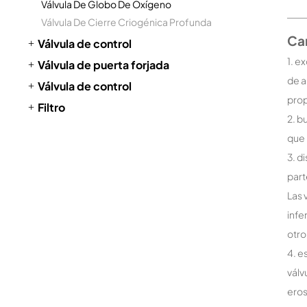
Válvula De Globo De Oxígeno
Válvula De Cierre Criogénica Profunda
Car
Válvula de control
1. e
Válvula de puerta forjada
de a
Válvula de control
prop
Filtro
2. b
que 
3. d
part
Las 
infe
otro
4. e
válv
eros