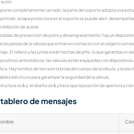
ración.
oporte completamente cerrado: la parte del soporte adopta una est
rimido, la tapa protectora en el soporte se puede abrir, desempeñand
rohibición de aceite.
edidas de prevención de polvo y desengrasamiento: hay un dispositivo
s las piezas de la válvula que entran en contacto con el oxígeno son 
aje. El relleno y las juntas están hechas de ptfe, lo que garantiza un s
ispositivos antiestáticos: las válvulas están equipadas con dispositivos
tica. Hay tornillos de tierra en la brida del cuerpo de la válvula, y la e
ables eléctricos para garantizar la seguridad de la válvula.
structura os & y: el diseño os & y hace que la posición de apertura y cier
tablero de mensajes