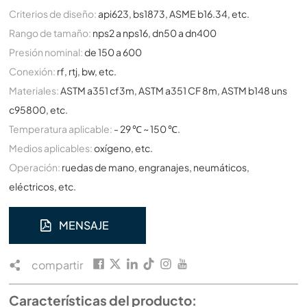
Criterios de diseño:
api623, bs1873, ASME b16.34, etc.
Rango de tamaño:
nps2 a nps16, dn50 a dn400
Presión nominal:
de 150 a 600
Conexión:
rf, rtj, bw, etc.
Materiales:
ASTM a351 cf3m, ASTM a351 CF 8m, ASTM b148 uns
c95800, etc.
Temperatura aplicable:
- 29 ℃ ~ 150 ℃.
Medios aplicables:
oxígeno, etc.
Operación:
ruedas de mano, engranajes, neumáticos,
eléctricos, etc.
MENSAJE
compartir
Características del producto: