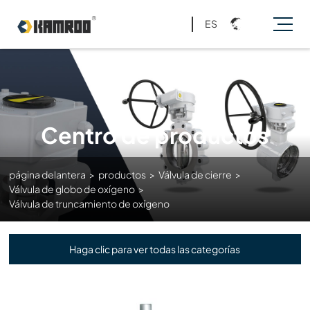
ES
Centro de productos
página delantera
>
productos
>
Válvula de cierre
>
Válvula de globo de oxígeno
>
Válvula de truncamiento de oxígeno
Haga clic para ver todas las categorías