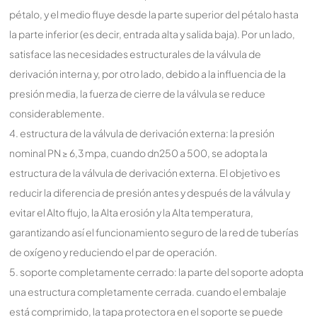
pétalo, y el medio fluye desde la parte superior del pétalo hasta
la parte inferior (es decir, entrada alta y salida baja). Por un lado,
satisface las necesidades estructurales de la válvula de
derivación interna y, por otro lado, debido a la influencia de la
presión media, la fuerza de cierre de la válvula se reduce
considerablemente.
4. estructura de la válvula de derivación externa: la presión
nominal PN ≥ 6,3 mpa, cuando dn250 a 500, se adopta la
estructura de la válvula de derivación externa. El objetivo es
reducir la diferencia de presión antes y después de la válvula y
evitar el Alto flujo, la Alta erosión y la Alta temperatura,
garantizando así el funcionamiento seguro de la red de tuberías
de oxígeno y reduciendo el par de operación.
5. soporte completamente cerrado: la parte del soporte adopta
una estructura completamente cerrada. cuando el embalaje
está comprimido, la tapa protectora en el soporte se puede