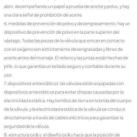
abrir, desempeñando un papel a prueba de aceite y polvo, y hay
una clara señal de prohibición de aceite.
6. medidas de prevención de polvo y desengrasamiento: hay un
dispositivo de prevención de polvo en la parte superior del
vástago. Todas las piezas de la válvula que entran en contacto
con el oxígeno son estrictamente desengrasadas y libres de
aceite antes del montaje. El relleno y las juntas están hechas de
ptfe, lo que garantiza un sellado seguro y confiable durante su
uso.
7. dispositivos antiestáticos: las válvulas están equipadas con
dispositivos antiestáticos para evitar chispas causadas por la
electricidad estática. Hay tornillos de tierra en la brida del cuerpo
de la válvula, y la electricidad estática de la válvula se conduce
directamente a través de cables eléctricos para garantizar la
seguridad de la válvula.
8. estructura os & y: el diseño os & y hace que la posición de