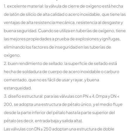
1. excelente material: la válvula de cierre de oxígeno está hecha
de latón de silicio de alta calidad o acero inoxidable, que tiene las
ventajas de alta resistencia mecánica, resistencia al desgaste y
buena seguridad. Cuando se utiliza en tuberías de oxígeno, tiene
las mejores propiedades a prueba de explosiones y ignífugas,
eliminando los factores de inseguridad en las tuberías de
oxígeno.
2. buen rendimiento de sellado: la superficie de sellado está
hecha de soldadura de cuerpo de acero inoxidable o carburo
cementado, que no es fácil de usar y rayar, y buena
estanqueidad.
3. diseño estructural: para las válvulas con PN ≤ 4,0mpa y DN <
200, se adopta una estructura de pétalo único, y el medio fluye
desde la parte inferior del pétalo hasta la parte superior del
pétalo (es decir, entrada baja y salida alta).
Las válvulas con DN ≥ 250 adoptan una estructura de doble