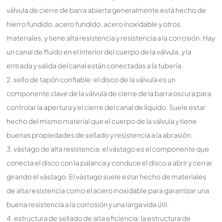
válvula de cierre de barra abierta generalmente está hecho de
hierro fundido, acero fundido, acero inoxidable y otros
materiales, y tiene alta resistencia y resistencia a la corrosión. Hay
un canal de fluido en el interior del cuerpo de la válvula, y la
entrada y salida del canal están conectadas a la tubería.
2. sello de tapón confiable: el disco de la válvula es un
componente clave de la válvula de cierre de la barra oscura para
controlar la apertura y el cierre del canal de líquido. Suele estar
hecho del mismo material que el cuerpo de la válvula y tiene
buenas propiedades de sellado y resistencia a la abrasión.
3. vástago de alta resistencia: el vástago es el componente que
conecta el disco con la palanca y conduce el disco a abrir y cerrar
girando el vástago. El vástago suele estar hecho de materiales
de alta resistencia como el acero inoxidable para garantizar una
buena resistencia a la corrosión y una larga vida útil.
4. estructura de sellado de alta eficiencia: la estructura de