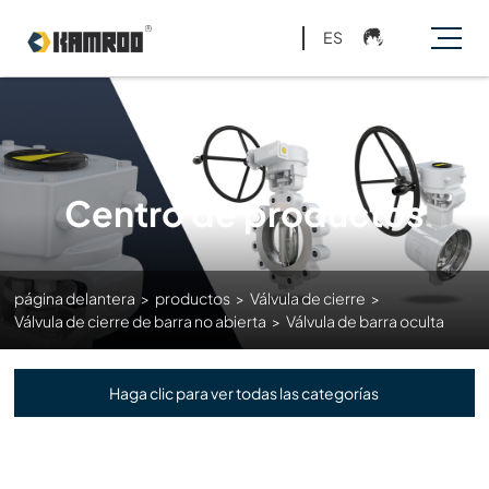
ES
Centro de productos
página delantera
>
productos
>
Válvula de cierre
>
Válvula de cierre de barra no abierta
>
Válvula de barra oculta
Haga clic para ver todas las categorías