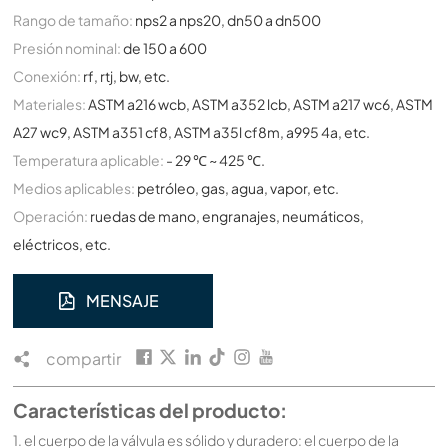
Rango de tamaño:
nps2 a nps20, dn50 a dn500
Presión nominal:
de 150 a 600
Conexión:
rf, rtj, bw, etc.
Materiales:
ASTM a216 wcb, ASTM a352 lcb, ASTM a217 wc6, ASTM
A27 wc9, ASTM a351 cf8, ASTM a35l cf8m, a995 4a, etc.
Temperatura aplicable:
- 29 ℃ ~ 425 ℃.
Medios aplicables:
petróleo, gas, agua, vapor, etc.
Operación:
ruedas de mano, engranajes, neumáticos,
eléctricos, etc.
MENSAJE
compartir
Características del producto:
1. el cuerpo de la válvula es sólido y duradero: el cuerpo de la