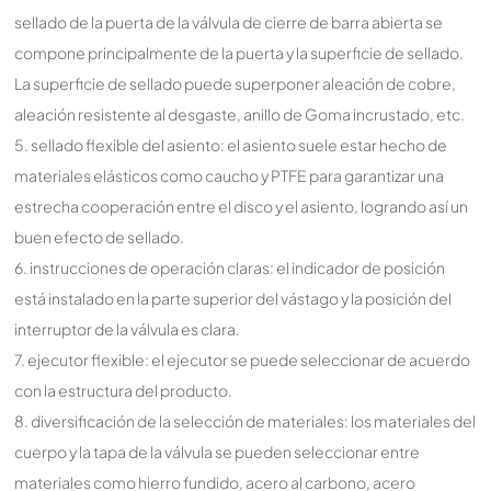
sellado de la puerta de la válvula de cierre de barra abierta se
compone principalmente de la puerta y la superficie de sellado.
La superficie de sellado puede superponer aleación de cobre,
aleación resistente al desgaste, anillo de Goma incrustado, etc.
5. sellado flexible del asiento: el asiento suele estar hecho de
materiales elásticos como caucho y PTFE para garantizar una
estrecha cooperación entre el disco y el asiento, logrando así un
buen efecto de sellado.
6. instrucciones de operación claras: el indicador de posición
está instalado en la parte superior del vástago y la posición del
interruptor de la válvula es clara.
7. ejecutor flexible: el ejecutor se puede seleccionar de acuerdo
con la estructura del producto.
8. diversificación de la selección de materiales: los materiales del
cuerpo y la tapa de la válvula se pueden seleccionar entre
materiales como hierro fundido, acero al carbono, acero