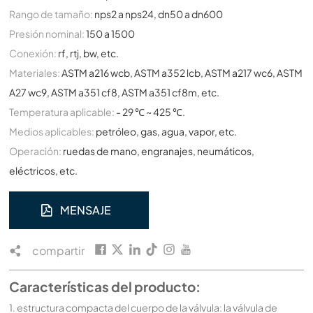
Rango de tamaño:
nps2 a nps24, dn50 a dn600
Presión nominal:
150 a 1500
Conexión:
rf, rtj, bw, etc.
Materiales:
ASTM a216 wcb, ASTM a352 lcb, ASTM a217 wc6, ASTM
A27 wc9, ASTM a351 cf8, ASTM a351 cf8m, etc.
Temperatura aplicable:
- 29 ℃ ~ 425 ℃.
Medios aplicables:
petróleo, gas, agua, vapor, etc.
Operación:
ruedas de mano, engranajes, neumáticos,
eléctricos, etc.
MENSAJE
compartir
Características del producto:
1. estructura compacta del cuerpo de la válvula: la válvula de