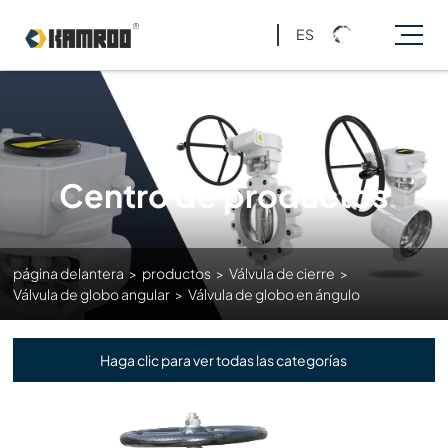
ES
Centro de productos
página delantera
>
productos
>
Válvula de cierre
>
Válvula de globo angular
>
Válvula de globo en ángulo
Haga clic para ver todas las categorías