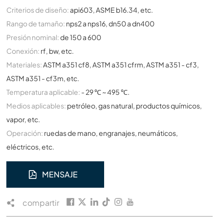
Criterios de diseño:
api603, ASME b16.34, etc.
Rango de tamaño:
nps2 a nps16, dn50 a dn400
Presión nominal:
de 150 a 600
Conexión:
rf, bw, etc.
Materiales:
ASTM a351 cf8, ASTM a351 cfrm, ASTM a351 - cf3,
ASTM a351 - cf3m, etc.
Temperatura aplicable:
- 29 ℃ ~ 495 ℃.
Medios aplicables:
petróleo, gas natural, productos químicos,
vapor, etc.
Operación:
ruedas de mano, engranajes, neumáticos,
eléctricos, etc.
MENSAJE
compartir