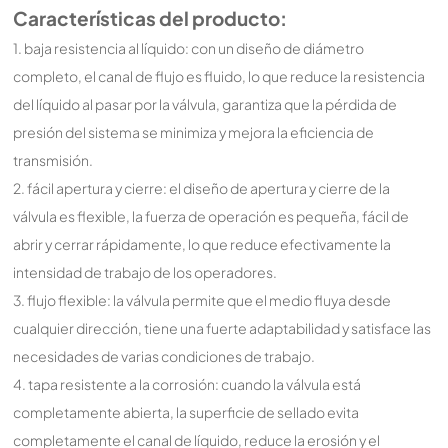
Características del producto:
1. baja resistencia al líquido: con un diseño de diámetro
completo, el canal de flujo es fluido, lo que reduce la resistencia
del líquido al pasar por la válvula, garantiza que la pérdida de
presión del sistema se minimiza y mejora la eficiencia de
transmisión.
2. fácil apertura y cierre: el diseño de apertura y cierre de la
válvula es flexible, la fuerza de operación es pequeña, fácil de
abrir y cerrar rápidamente, lo que reduce efectivamente la
intensidad de trabajo de los operadores.
3. flujo flexible: la válvula permite que el medio fluya desde
cualquier dirección, tiene una fuerte adaptabilidad y satisface las
necesidades de varias condiciones de trabajo.
4. tapa resistente a la corrosión: cuando la válvula está
completamente abierta, la superficie de sellado evita
completamente el canal de líquido, reduce la erosión y el