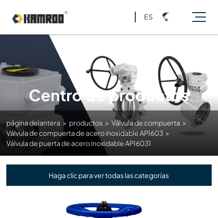
ES
Centro de productos
página delantera
>
productos
>
Válvula de compuerta
>
Válvula de compuerta de acero inoxidable API603
>
Válvula de puerta de acero inoxidable API6031
Haga clic para ver todas las categorías