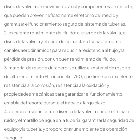
disco de válvula de movimiento axial y componentes de resorte,
que pueden prevenir eficazmente el retorno del medio y
garantizar el funcionamiento seguro del sistema de tuberías.
2. excelente rendimiento del fluido: el cuerpo de la válvula, el
disco de la válvula y el cono de cola están diseñados como
canales aerodinámicos para reducir la resistencia al flujo y la
pérdida de presión, con un buen rendimiento del fluido.
3. material de resorte duradero: se utiliza el material de resorte
de alto rendimiento HT / inconelx - 750, que tiene una excelente
resistencia a la corrosión, resistencia a la oxidación y
propiedades mecánicas para garantizar el funcionamiento
estable del resorte durante el trabajo a largo plazo.
4. operación silenciosa: el diseño de la válvula puede eliminar el
ruido y el martillo de agua en la tubería, garantizar la seguridad del
equipo y la tubería, y proporcionar un ambiente de operación
tranquilo.