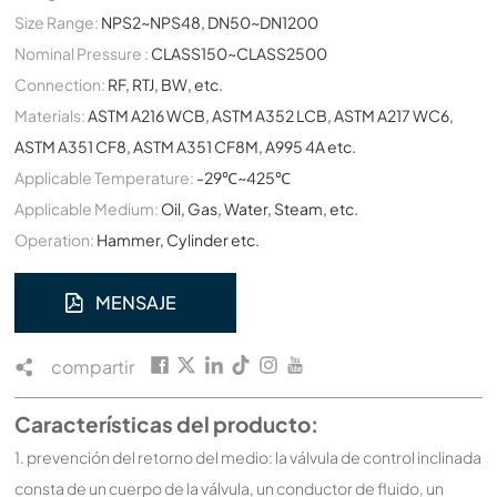
Size Range:
NPS2~NPS48, DN50~DN1200
Nominal Pressure :
CLASS150~CLASS2500
Connection:
RF, RTJ, BW, etc.
Materials:
ASTM A216 WCB, ASTM A352 LCB, ASTM A217 WC6,
ASTM A351 CF8, ASTM A351 CF8M, A995 4A etc.
Applicable Temperature:
-29℃~425℃
Applicable Medium:
Oil, Gas, Water, Steam, etc.
Operation:
Hammer, Cylinder etc.
MENSAJE
compartir
Características del producto:
1. prevención del retorno del medio: la válvula de control inclinada
consta de un cuerpo de la válvula, un conductor de fluido, un