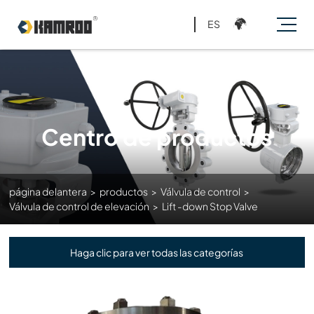
ES
Centro de productos
página delantera
>
productos
>
Válvula de control
>
Válvula de control de elevación
>
Lift -down Stop Valve
Haga clic para ver todas las categorías