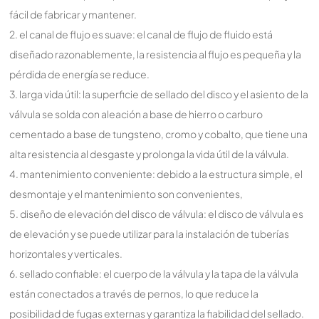
fácil de fabricar y mantener.
2. el canal de flujo es suave: el canal de flujo de fluido está
diseñado razonablemente, la resistencia al flujo es pequeña y la
pérdida de energía se reduce.
3. larga vida útil: la superficie de sellado del disco y el asiento de la
válvula se solda con aleación a base de hierro o carburo
cementado a base de tungsteno, cromo y cobalto, que tiene una
alta resistencia al desgaste y prolonga la vida útil de la válvula.
4. mantenimiento conveniente: debido a la estructura simple, el
desmontaje y el mantenimiento son convenientes,
5. diseño de elevación del disco de válvula: el disco de válvula es
de elevación y se puede utilizar para la instalación de tuberías
horizontales y verticales.
6. sellado confiable: el cuerpo de la válvula y la tapa de la válvula
están conectados a través de pernos, lo que reduce la
posibilidad de fugas externas y garantiza la fiabilidad del sellado.