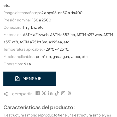
etc.
Rango de tamaño:
nps2 a nps16, dn50 a dn400
Presión nominal:
150 a 2500
Conexión:
rf, rtj, bw, etc.
Materiales:
ASTM a216 wcb, ASTM a352 lcb, ASTM a217 wc6, ASTM
a351 cf8, ASTM a351cf8m, a9954a, etc.
Temperatura aplicable:
- 29 ℃ ~ 425 ℃.
Medios aplicables:
petróleo, gas, agua, vapor, etc.
Operación:
N / a
MENSAJE
compartir
Características del producto:
1. estructura simple: el producto tiene una estructura simple y es