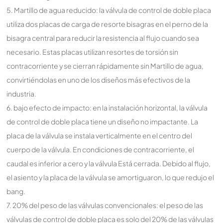
5. Martillo de agua reducido: la válvula de control de doble placa
utiliza dos placas de carga de resorte bisagras en el perno de la
bisagra central para reducir la resistencia al flujo cuando sea
necesario. Estas placas utilizan resortes de torsión sin
contracorriente y se cierran rápidamente sin Martillo de agua,
convirtiéndolas en uno de los diseños más efectivos de la
industria.
6. bajo efecto de impacto: en la instalación horizontal, la válvula
de control de doble placa tiene un diseño no impactante. La
placa de la válvula se instala verticalmente en el centro del
cuerpo de la válvula. En condiciones de contracorriente, el
caudal es inferior a cero y la válvula Está cerrada. Debido al flujo,
el asiento y la placa de la válvula se amortiguaron, lo que redujo el
bang.
7. 20% del peso de las válvulas convencionales: el peso de las
válvulas de control de doble placa es solo del 20% de las válvulas