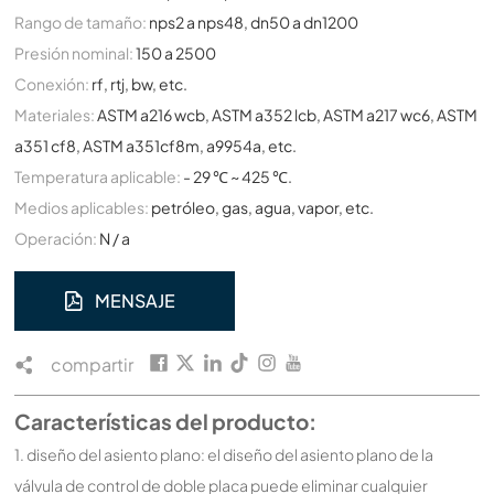
Rango de tamaño:
nps2 a nps48, dn50 a dn1200
Presión nominal:
150 a 2500
Conexión:
rf, rtj, bw, etc.
Materiales:
ASTM a216 wcb, ASTM a352 lcb, ASTM a217 wc6, ASTM
a351 cf8, ASTM a351cf8m, a9954a, etc.
Temperatura aplicable:
- 29 ℃ ~ 425 ℃.
Medios aplicables:
petróleo, gas, agua, vapor, etc.
Operación:
N / a
MENSAJE
compartir
Características del producto:
1. diseño del asiento plano: el diseño del asiento plano de la
válvula de control de doble placa puede eliminar cualquier