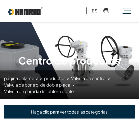
ES
Centro de productos
página delantera
>
productos
>
Válvula de control
>
Válvula de control de doble placa
>
Válvula de parada de tablero doble
Haga clic para ver todas las categorías