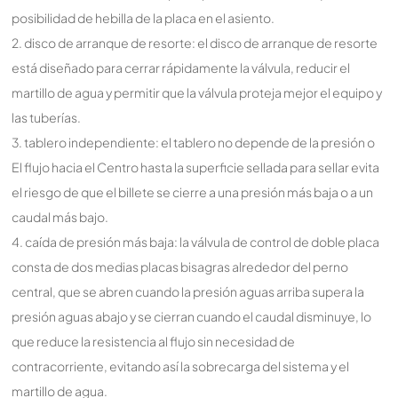
posibilidad de hebilla de la placa en el asiento.
2. disco de arranque de resorte: el disco de arranque de resorte
está diseñado para cerrar rápidamente la válvula, reducir el
martillo de agua y permitir que la válvula proteja mejor el equipo y
las tuberías.
3. tablero independiente: el tablero no depende de la presión o
El flujo hacia el Centro hasta la superficie sellada para sellar evita
el riesgo de que el billete se cierre a una presión más baja o a un
caudal más bajo.
4. caída de presión más baja: la válvula de control de doble placa
consta de dos medias placas bisagras alrededor del perno
central, que se abren cuando la presión aguas arriba supera la
presión aguas abajo y se cierran cuando el caudal disminuye, lo
que reduce la resistencia al flujo sin necesidad de
contracorriente, evitando así la sobrecarga del sistema y el
martillo de agua.