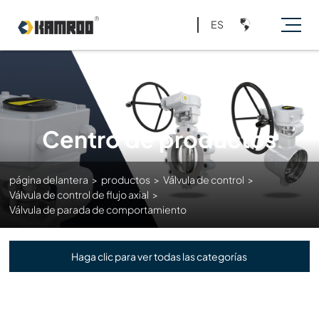
ES
Centro de productos
página delantera
>
productos
>
Válvula de control
>
Válvula de control de flujo axial
>
Válvula de parada de comportamiento
Haga clic para ver todas las categorías