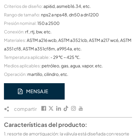
Criterios de diseño:
api6d, asmeb16.34, etc.
Rango de tamaño:
nps2 a nps48, dn50 a dn1200
Presión nominal:
150 a 2500
Conexión:
rf, rtj, bw, etc.
Materiales:
ASTM a216 wcb, ASTM a352 lcb, ASTM a217 wc6, ASTM
a351 cf8, ASTM a351cf8m, a9954a, etc.
Temperatura aplicable:
- 29 ℃ ~ 425 ℃.
Medios aplicables:
petróleo, gas, agua, vapor, etc.
Operación:
martillo, cilindro, etc.
MENSAJE
compartir
Características del producto:
1. resorte de amortiguación: la válvula está diseñada con resorte