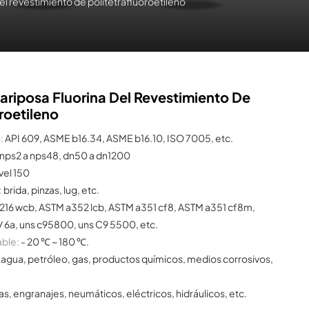
el revestimiento de politetrafluoroetileno
ariposa Fluorina Del Revestimiento De
roetileno
:
API 609, ASME b16.34, ASME b16.10, ISO 7005, etc.
nps2 a nps48, dn50 a dn1200
vel 150
:
brida, pinzas, lug, etc.
216 wcb, ASTM a352 lcb, ASTM a351 cf8, ASTM a351 cf8m,
/ 6a, uns c95800, uns C9 5500, etc.
able:
- 20 ℃ ~ 180 ℃.
agua, petróleo, gas, productos químicos, medios corrosivos,
s, engranajes, neumáticos, eléctricos, hidráulicos, etc.