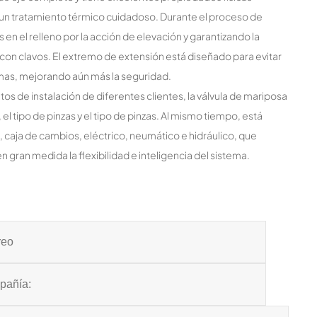
de un tratamiento térmico cuidadoso. Durante el proceso de
s en el relleno por la acción de elevación y garantizando la
te con clavos. El extremo de extensión está diseñado para evitar
emas, mejorando aún más la seguridad.
os de instalación de diferentes clientes, la válvula de mariposa
 tipo de pinzas y el tipo de pinzas. Al mismo tiempo, está
aja de cambios, eléctrico, neumático e hidráulico, que
gran medida la flexibilidad e inteligencia del sistema.