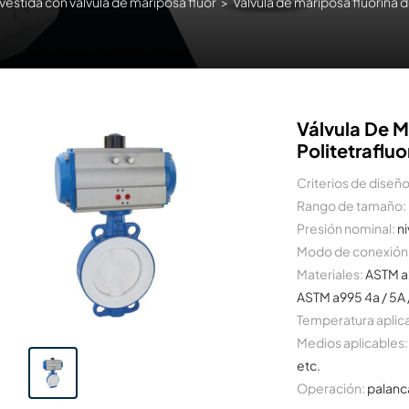
evestida con válvula de mariposa flúor
>
Válvula de mariposa fluorina d
Válvula De M
Politetrafluo
Criterios de diseño
Rango de tamaño:
Presión nominal:
ni
Modo de conexión
Materiales:
ASTM a
ASTM a995 4a / 5A 
Temperatura aplic
Medios aplicables:
etc.
Operación:
palanca