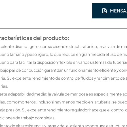
MENSA
acterísticas del producto:
xcelente diseño ligero: con su diseño estructural único, la válvula de 
eño tamaño y peso ligero, lo que reduce en gran medida el uso de ma
eño para facilitar la disposición flexible en varios sistemas de tuberí
bajo par de conducción garantizan un funcionamiento eficiente y conven
ría. Su excelente rendimiento de control de fluidos y rendimiento de 
rías.
uerte adaptabilidad media: la válvula de mariposa es especialmente 
das, como morteros. Incluso si hay menos medio en la tubería, se pue
aja presión. Su excelente rendimiento regulador hace que el control d
iciones de trabajo complejas.
siento de alta resistencia y larga vida: el asiento adopta una estructu