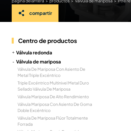
página delantera
>
productos
>
Válvula de mariposa
>
Ptfe r
compartir
Centro de productos
Válvula redonda
Válvula de mariposa
Válvula De Mariposa Con Asiento De
Metal Triple Excéntrico
Triple Excéntrico Multinivel Metal Duro
Sellado Válvula De Mariposa
Válvula Mariposa De Alto Rendimiento
Válvula Mariposa Con Asiento De Goma
Doble Excéntrico
Válvula De Mariposa Flúor Totalmente
Forrada