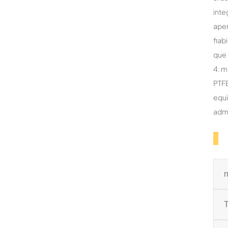
inte
aper
fiab
que 
4. m
PTFE
equi
admi