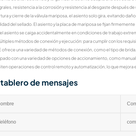
grales, resistencia a la corrosión y resistencia al desgaste después 
tura y cierre de la válvula mariposa, el asiento solo gira, evitando daño
ilidad del sellado. El asiento y la placa de mariposa se fijan firmemen
el asiento se caiga accidentalmente en condiciones de trabajo extr
últiples métodos de conexión y ejecución: para cumplir con los requisit
 ofrece una variedad de métodos de conexión, como el tipo de brida, el
pado con una variedad de opciones de accionamiento, como manual, c
ten operaciones de control remoto y automatización, lo que mejora en 
tablero de mensajes