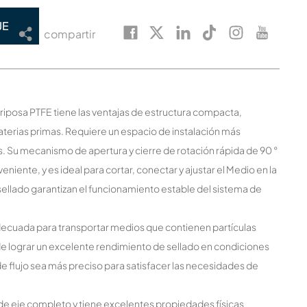
JE
compartir
mariposa PTFE tiene las ventajas de estructura compacta,
terias primas. Requiere un espacio de instalación más
as. Su mecanismo de apertura y cierre de rotación rápida de 90 °
iente, y es ideal para cortar, conectar y ajustar el Medio en la
sellado garantizan el funcionamiento estable del sistema de
adecuada para transportar medios que contienen partículas
de lograr un excelente rendimiento de sellado en condiciones
e flujo sea más preciso para satisfacer las necesidades de
ra de eje completo y tiene excelentes propiedades físicas