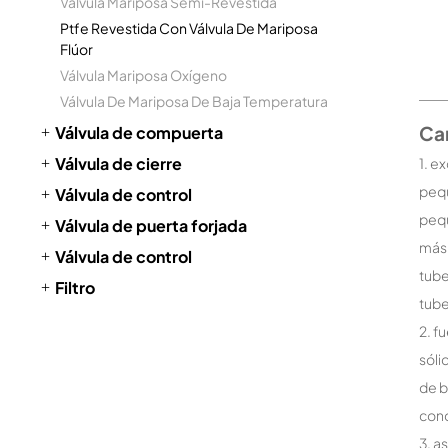
Válvula Mariposa Semi-Revestida
Ptfe Revestida Con Válvula De Mariposa
Flúor
Válvula Mariposa Oxígeno
Válvula De Mariposa De Baja Temperatura
Car
Válvula de compuerta
Válvula de cierre
1. e
pequ
Válvula de control
pequ
Válvula de puerta forjada
más 
Válvula de control
tube
Filtro
tube
2. f
sóli
de b
cond
3. a