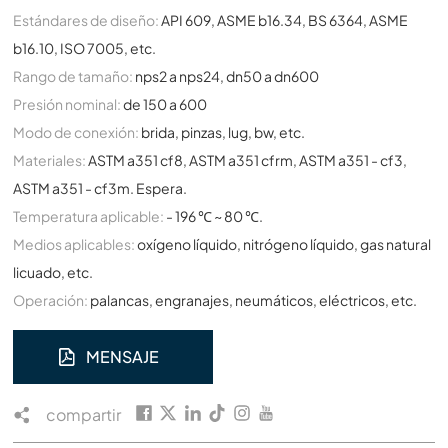
Estándares de diseño:
API 609, ASME b16.34, BS 6364, ASME
b16.10, ISO 7005, etc.
Rango de tamaño:
nps2 a nps24, dn50 a dn600
Presión nominal:
de 150 a 600
Modo de conexión:
brida, pinzas, lug, bw, etc.
Materiales:
ASTM a351 cf8, ASTM a351 cfrm, ASTM a351 - cf3,
ASTM a351 - cf3m. Espera.
Temperatura aplicable:
- 196 ℃ ~ 80 ℃.
Medios aplicables:
oxígeno líquido, nitrógeno líquido, gas natural
licuado, etc.
Operación:
palancas, engranajes, neumáticos, eléctricos, etc.
MENSAJE
compartir