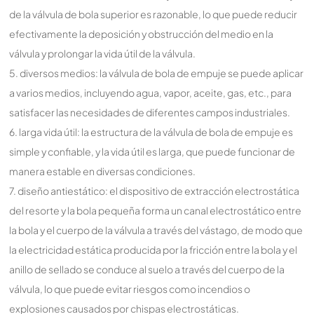
de la válvula de bola superior es razonable, lo que puede reducir
efectivamente la deposición y obstrucción del medio en la
válvula y prolongar la vida útil de la válvula.
5. diversos medios: la válvula de bola de empuje se puede aplicar
a varios medios, incluyendo agua, vapor, aceite, gas, etc., para
satisfacer las necesidades de diferentes campos industriales.
6. larga vida útil: la estructura de la válvula de bola de empuje es
simple y confiable, y la vida útil es larga, que puede funcionar de
manera estable en diversas condiciones.
7. diseño antiestático: el dispositivo de extracción electrostática
del resorte y la bola pequeña forma un canal electrostático entre
la bola y el cuerpo de la válvula a través del vástago, de modo que
la electricidad estática producida por la fricción entre la bola y el
anillo de sellado se conduce al suelo a través del cuerpo de la
válvula, lo que puede evitar riesgos como incendios o
explosiones causados por chispas electrostáticas.