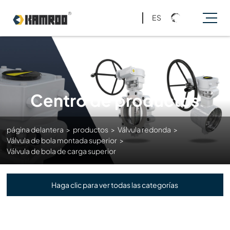
ES
Centro de productos
página delantera
>
productos
>
Válvula redonda
>
Válvula de bola montada superior
>
Válvula de bola de carga superior
Haga clic para ver todas las categorías