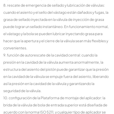
8. rescate de emergencia de sellado y lubricación de válvulas:
cuando el asiento y el sello del vástago están dañados y fugas, la
grasa de sellado inyectada en la válvula de inyección de grasa
puede lograr un sellado instantáneo. En funcionamiento normal,
el vástago y la bola se pueden lubricar inyectando grasa para
hacer que la apertura y el cierre de la válvula sean más flexibles y
convenientes.
9. función de autorescate de la cavidad central: cuando la
presión en la cavidad de la válvula aumenta anormalmente, la
estructura del asiento del pistón puede garantizar que la presión
en la cavidad de la válvula se empuje fuera del asiento, liberando
así la presión en la cavidad de la válvula y garantizando la
seguridad de la válvula.
10. configuración de la Plataforma de montaje del aplicador: la
brida de la válvula de bola de entrada superior está diseñada de
acuerdo con la norma ISO 5211, y cualquier tipo de aplicador se