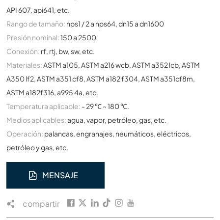
API 607, api641, etc.
Rango de tamaño:
nps1 / 2 a nps64, dn15 a dn1600
Presión nominal:
150 a 2500
Conexión:
rf, rtj, bw, sw, etc.
Materiales:
ASTM a105, ASTM a216 wcb, ASTM a352 lcb, ASTM
A350 lf2, ASTM a351 cf8, ASTM a182 f304, ASTM a351cf8m,
ASTM a182f316, a995 4a, etc.
Temperatura aplicable:
- 29 ℃ ~ 180 ℃.
Medios aplicables:
agua, vapor, petróleo, gas, etc.
Operación:
palancas, engranajes, neumáticos, eléctricos,
petróleo y gas, etc.
MENSAJE
compartir