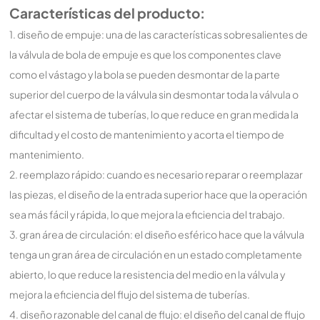
Características del producto:
1. diseño de empuje: una de las características sobresalientes de
la válvula de bola de empuje es que los componentes clave
como el vástago y la bola se pueden desmontar de la parte
superior del cuerpo de la válvula sin desmontar toda la válvula o
afectar el sistema de tuberías, lo que reduce en gran medida la
dificultad y el costo de mantenimiento y acorta el tiempo de
mantenimiento.
2. reemplazo rápido: cuando es necesario reparar o reemplazar
las piezas, el diseño de la entrada superior hace que la operación
sea más fácil y rápida, lo que mejora la eficiencia del trabajo.
3. gran área de circulación: el diseño esférico hace que la válvula
tenga un gran área de circulación en un estado completamente
abierto, lo que reduce la resistencia del medio en la válvula y
mejora la eficiencia del flujo del sistema de tuberías.
4. diseño razonable del canal de flujo: el diseño del canal de flujo