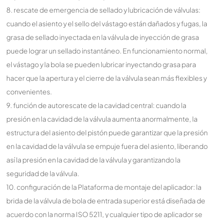
8. rescate de emergencia de sellado y lubricación de válvulas:
cuando el asiento y el sello del vástago están dañados y fugas, la
grasa de sellado inyectada en la válvula de inyección de grasa
puede lograr un sellado instantáneo. En funcionamiento normal,
el vástago y la bola se pueden lubricar inyectando grasa para
hacer que la apertura y el cierre de la válvula sean más flexibles y
convenientes.
9. función de autorescate de la cavidad central: cuando la
presión en la cavidad de la válvula aumenta anormalmente, la
estructura del asiento del pistón puede garantizar que la presión
en la cavidad de la válvula se empuje fuera del asiento, liberando
así la presión en la cavidad de la válvula y garantizando la
seguridad de la válvula.
10. configuración de la Plataforma de montaje del aplicador: la
brida de la válvula de bola de entrada superior está diseñada de
acuerdo con la norma ISO 5211, y cualquier tipo de aplicador se