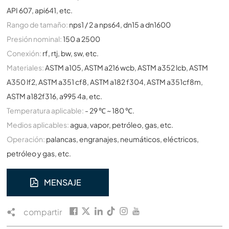
API 607, api641, etc.
Rango de tamaño:
nps1 / 2 a nps64, dn15 a dn1600
Presión nominal:
150 a 2500
Conexión:
rf, rtj, bw, sw, etc.
Materiales:
ASTM a105, ASTM a216 wcb, ASTM a352 lcb, ASTM
A350 lf2, ASTM a351 cf8, ASTM a182 f304, ASTM a351cf8m,
ASTM a182f316, a995 4a, etc.
Temperatura aplicable:
- 29 ℃ ~ 180 ℃.
Medios aplicables:
agua, vapor, petróleo, gas, etc.
Operación:
palancas, engranajes, neumáticos, eléctricos,
petróleo y gas, etc.
MENSAJE
compartir