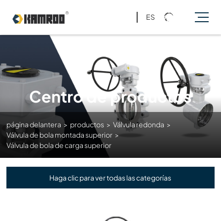
ES
Centro de productos
página delantera
>
productos
>
Válvula redonda
>
Válvula de bola montada superior
>
Válvula de bola de carga superior
Haga clic para ver todas las categorías