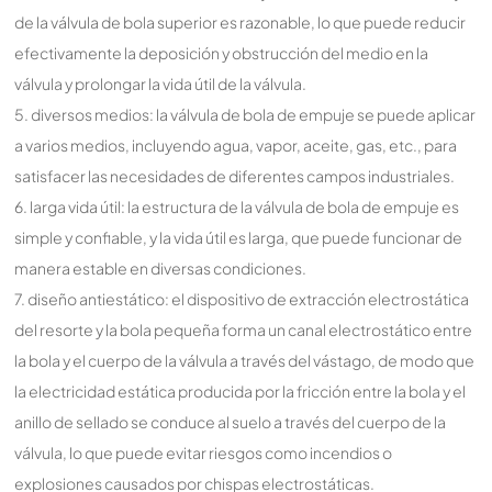
de la válvula de bola superior es razonable, lo que puede reducir
efectivamente la deposición y obstrucción del medio en la
válvula y prolongar la vida útil de la válvula.
5. diversos medios: la válvula de bola de empuje se puede aplicar
a varios medios, incluyendo agua, vapor, aceite, gas, etc., para
satisfacer las necesidades de diferentes campos industriales.
6. larga vida útil: la estructura de la válvula de bola de empuje es
simple y confiable, y la vida útil es larga, que puede funcionar de
manera estable en diversas condiciones.
7. diseño antiestático: el dispositivo de extracción electrostática
del resorte y la bola pequeña forma un canal electrostático entre
la bola y el cuerpo de la válvula a través del vástago, de modo que
la electricidad estática producida por la fricción entre la bola y el
anillo de sellado se conduce al suelo a través del cuerpo de la
válvula, lo que puede evitar riesgos como incendios o
explosiones causados por chispas electrostáticas.