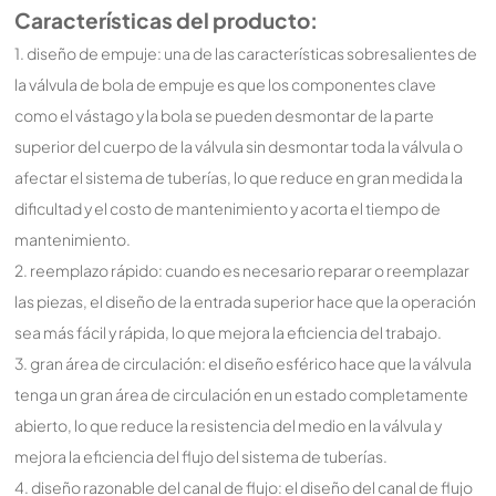
Características del producto:
1. diseño de empuje: una de las características sobresalientes de
la válvula de bola de empuje es que los componentes clave
como el vástago y la bola se pueden desmontar de la parte
superior del cuerpo de la válvula sin desmontar toda la válvula o
afectar el sistema de tuberías, lo que reduce en gran medida la
dificultad y el costo de mantenimiento y acorta el tiempo de
mantenimiento.
2. reemplazo rápido: cuando es necesario reparar o reemplazar
las piezas, el diseño de la entrada superior hace que la operación
sea más fácil y rápida, lo que mejora la eficiencia del trabajo.
3. gran área de circulación: el diseño esférico hace que la válvula
tenga un gran área de circulación en un estado completamente
abierto, lo que reduce la resistencia del medio en la válvula y
mejora la eficiencia del flujo del sistema de tuberías.
4. diseño razonable del canal de flujo: el diseño del canal de flujo