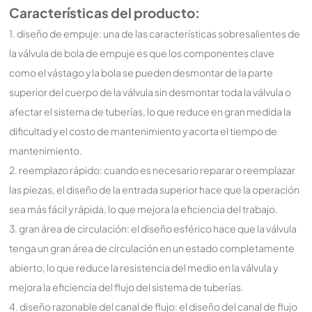
Características del producto:
1. diseño de empuje: una de las características sobresalientes de
la válvula de bola de empuje es que los componentes clave
como el vástago y la bola se pueden desmontar de la parte
superior del cuerpo de la válvula sin desmontar toda la válvula o
afectar el sistema de tuberías, lo que reduce en gran medida la
dificultad y el costo de mantenimiento y acorta el tiempo de
mantenimiento.
2. reemplazo rápido: cuando es necesario reparar o reemplazar
las piezas, el diseño de la entrada superior hace que la operación
sea más fácil y rápida, lo que mejora la eficiencia del trabajo.
3. gran área de circulación: el diseño esférico hace que la válvula
tenga un gran área de circulación en un estado completamente
abierto, lo que reduce la resistencia del medio en la válvula y
mejora la eficiencia del flujo del sistema de tuberías.
4. diseño razonable del canal de flujo: el diseño del canal de flujo