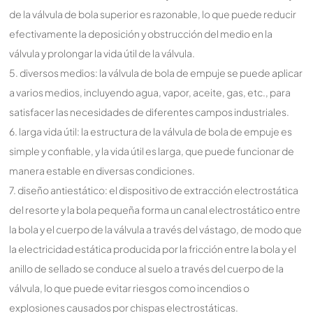
de la válvula de bola superior es razonable, lo que puede reducir
efectivamente la deposición y obstrucción del medio en la
válvula y prolongar la vida útil de la válvula.
5. diversos medios: la válvula de bola de empuje se puede aplicar
a varios medios, incluyendo agua, vapor, aceite, gas, etc., para
satisfacer las necesidades de diferentes campos industriales.
6. larga vida útil: la estructura de la válvula de bola de empuje es
simple y confiable, y la vida útil es larga, que puede funcionar de
manera estable en diversas condiciones.
7. diseño antiestático: el dispositivo de extracción electrostática
del resorte y la bola pequeña forma un canal electrostático entre
la bola y el cuerpo de la válvula a través del vástago, de modo que
la electricidad estática producida por la fricción entre la bola y el
anillo de sellado se conduce al suelo a través del cuerpo de la
válvula, lo que puede evitar riesgos como incendios o
explosiones causados por chispas electrostáticas.