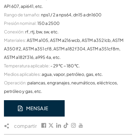
API 607, api641, etc.
Rango de tamaño:
nps1 / 2 a nps64, dn15 a dn1600
Presión nominal:
150 a 2500
Conexión:
rf, rtj, bw, sw, etc.
Materiales:
ASTM a105, ASTM a216 wcb, ASTM a352 lcb, ASTM
A350 lf2, ASTM a351 cf8, ASTM a182 f304, ASTM a351cf8m,
ASTM a182f316, a995 4a, etc.
Temperatura aplicable:
- 29 ℃ ~ 180 ℃.
Medios aplicables:
agua, vapor, petróleo, gas, etc.
Operación:
palancas, engranajes, neumáticos, eléctricos,
petróleo y gas, etc.
MENSAJE
compartir