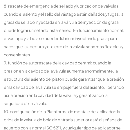
8. rescate de emergencia de sellado y lubricación de válvulas:
cuando el asiento y el sello del vástago están dañados y fugas, la
grasa de sellado inyectada en la válvula de inyección de grasa
puede lograr un sellado instantáneo. En funcionamiento normal,
el vástago y la bola se pueden lubricar inyectando grasa para
hacer que la apertura y el cierre de la válvula sean más flexibles y
convenientes.
9. función de autorescate de la cavidad central: cuando la
presión en la cavidad de la válvula aumenta anormalmente, la
estructura del asiento del pistón puede garantizar que la presión
en la cavidad de la válvula se empuje fuera del asiento, liberando
así la presión en la cavidad de la válvula y garantizando la
seguridad de la válvula.
10. configuración de la Plataforma de montaje del aplicador: la
brida de la válvula de bola de entrada superior está diseñada de
acuerdo con la norma ISO 5211, y cualquier tipo de aplicador se