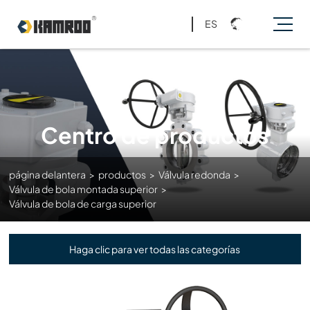
ES
Centro de productos
página delantera
>
productos
>
Válvula redonda
>
Válvula de bola montada superior
>
Válvula de bola de carga superior
Haga clic para ver todas las categorías