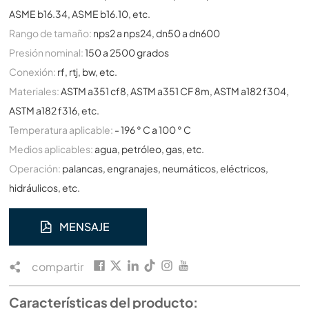
ASME b16.34, ASME b16.10, etc.
Rango de tamaño:
nps2 a nps24, dn50 a dn600
Presión nominal:
150 a 2500 grados
Conexión:
rf, rtj, bw, etc.
Materiales:
ASTM a351 cf8, ASTM a351 CF 8m, ASTM a182 f304,
ASTM a182 f316, etc.
Temperatura aplicable:
- 196 ° C a 100 ° C
Medios aplicables:
agua, petróleo, gas, etc.
Operación:
palancas, engranajes, neumáticos, eléctricos,
hidráulicos, etc.
MENSAJE
compartir
Características del producto: