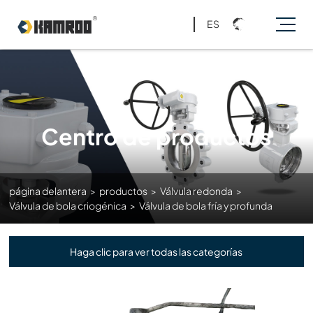
ES
Centro de productos
página delantera
>
productos
>
Válvula redonda
>
Válvula de bola criogénica
>
Válvula de bola fría y profunda
Haga clic para ver todas las categorías