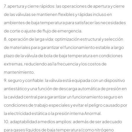
7. apertura y cierre rápidos: las operaciones de apertura y cierre
de las válvulas se mantienen flexibles y rápidas incluso en
ambientes de baja temperatura para satisfacer las necesidades
de corte o ajuste de flujo de emergencia.
8. operación de larga vida: optimización estructural y selección
de materiales para garantizar el funcionamiento estable a largo
plazo de la válvula de bola de baja temperatura en condiciones
extremas, reduciendo así la frecuencia y los costos de
mantenimiento.
9. seguro y confiable: la válvula está equipada con un dispositivo
antiestático y una función de descarga automática de presión en
la cavidad central para garantizar un funcionamiento seguro en
condiciones de trabajo especiales y evitar el peligro causado por
la electricidad estática o la presión interna Anormal.
10. adaptabilidad a medios amplios: además de ser adecuado
para gases líquidos de baja temperatura (como nitrógeno